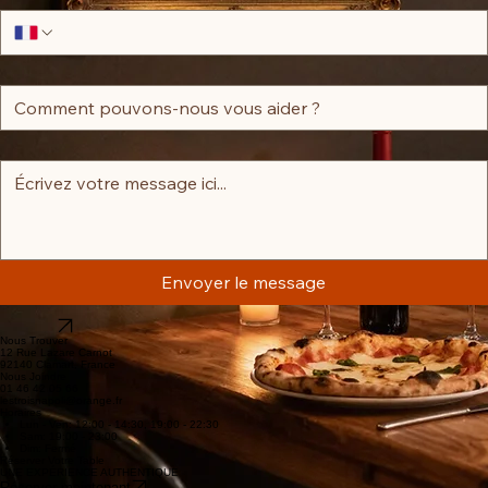
Numéro de téléphone
Sujet
Message
*
Envoyer le message
Réserver une table
Réserver
Nous Trouver
12 Rue Lazare Carnot
92140 Clamart, France
Nous Joindre
01 46 42 05 66
lestroisnapoli@orange.fr
Horaires
Lun - Ven: 12:00 - 14:30, 19:00 - 22:30
Sam: 19:00 - 23:00