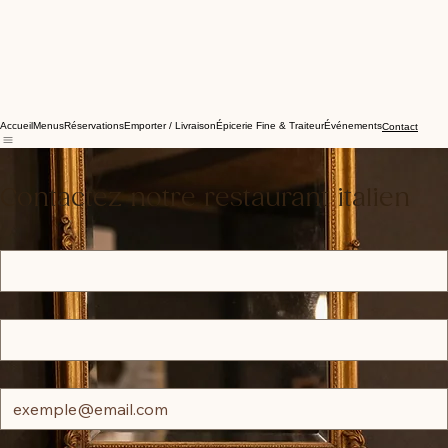
Accueil
Menus
Réservations
Emporter / Livraison
Épicerie Fine & Traiteur
Événements
Contact
Contactez-nous
Nous serions ravis de vous accueillir au sein de notre famille. Pour toute question ou demande
particulière, n'hésitez pas à nous écrire.
Contactez notre restaurant italien
Prénom
*
Nom
*
Adresse e-mail
*