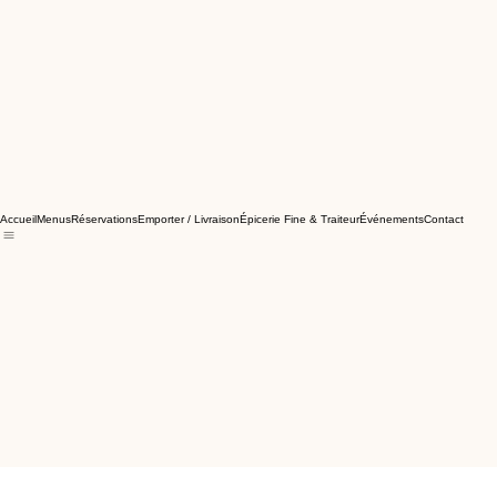
Accueil
Menus
Réservations
Emporter / Livraison
Épicerie Fine & Traiteur
Événements
Contact